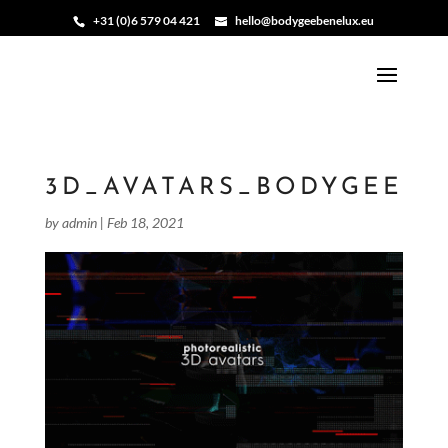
+31 (0)6 579 04 421
hello@bodygeebenelux.eu
3D_AVATARS_BODYGEE
by
admin
|
Feb 18, 2021