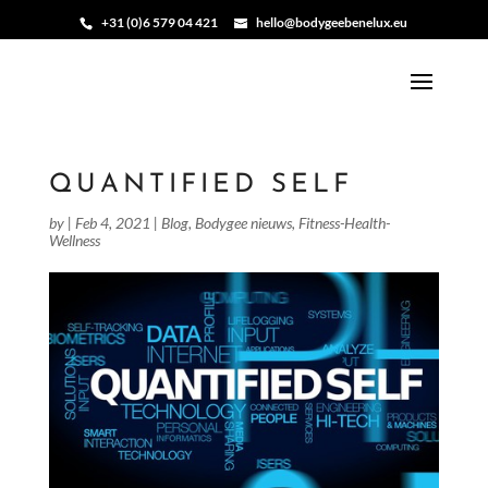
+31 (0)6 579 04 421
hello@bodygeebenelux.eu
QUANTIFIED SELF
by
|
Feb 4, 2021
|
Blog
,
Bodygee nieuws
,
Fitness-Health-
Wellness