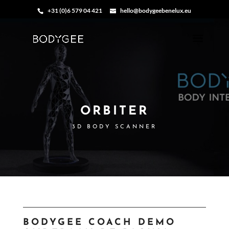
+31 (0)6 579 04 421
hello@bodygeebenelux.eu
ORBITER
3D BODY SCANNER
BODYGEE COACH DEMO