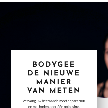
BODYGEE
DE NIEUWE
MANIER
VAN METEN
Vervang uw bestaande meetapparatuur
en methoden door één oplossing.