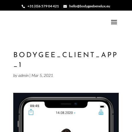
+31 (0)6 579 04 421
hello@bodygeebenelux.eu
BODYGEE_CLIENT_APP
_1
by
admin
|
Mar 5, 2021
Video
Player