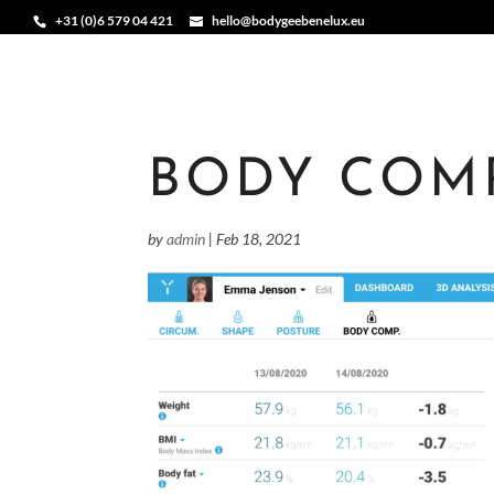
+31 (0)6 579 04 421
hello@bodygeebenelux.eu
BODY COM
by
admin
|
Feb 18, 2021