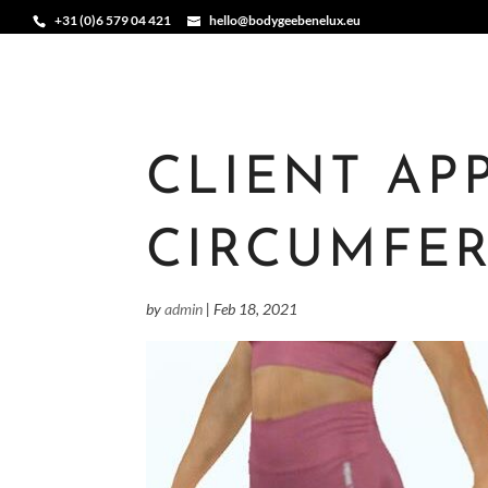
+31 (0)6 579 04 421
hello@bodygeebenelux.eu
CLIENT APP
CIRCUMFE
by
admin
|
Feb 18, 2021