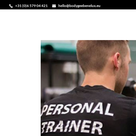
+31 (0)6 579 04 421
hello@bodygeebenelux.eu