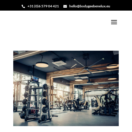
+31 (0)6 579 04 421
hello@bodygeebenelux.eu