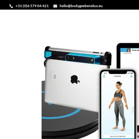
+31 (0)6 579 04 421
hello@bodygeebenelux.eu